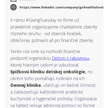
Čo je #GivingTuesday
https://www.linkedin.com/company/gohealthslovakia
Urýchľovač dobra
V rámci #GivingTuesday vo firme už
Blog
pravidelne organizujeme charitatívne zbierky
rôzneho druhu - od zbierok hračiek,
oblečenia, potravín až po finančné zbierky.
Tento rok sme sa rozhodli finančne
podporiť organizáciu
Deťom s rakovinou
,
ktorej
hlavným cieľom je vybudovať
špičkovú kliniku detskej onkológie,
no
okrem toho pomáhajú rodinám na ich
Dennej klinike
, uľahčujú im bežné činnosti
a zabezpečujú každodenné praktické
kuchynské a hygienické potreby. Organizácia
sa taktiež venuje adresnej pomoci vo forme