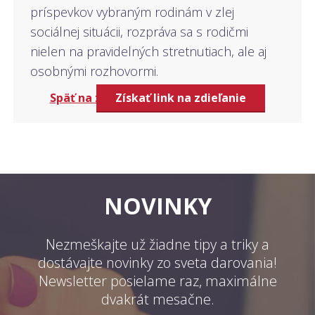
príspevkov vybraným rodinám v zlej
sociálnej situácii, rozpráva sa s rodičmi
nielen na pravidelných stretnutiach, ale aj
osobnými rozhovormi.
Späť na zoznam firiem
Získať link na zdieľanie
NOVINKY
Nezmeškajte už žiadne tipy a triky a
dostávajte novinky zo sveta darovania!
Newsletter posielame raz, maximálne
dvakrát mesačne.