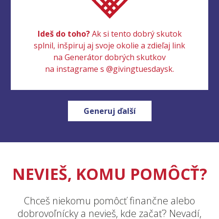
Ideš do toho?
Ak si tento dobrý skutok
splnil, inšpiruj aj svoje okolie a zdieľaj link
na Generátor dobrých skutkov
na instagrame s @givingtuesdaysk.
Generuj ďalší
NEVIEŠ, KOMU POMÔCŤ?
Chceš niekomu pomôcť finančne alebo
dobrovoľnícky a nevieš, kde začať? Nevadí,