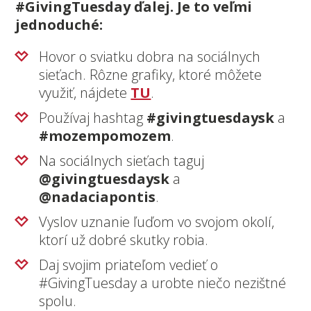
#GivingTuesday ďalej. Je to veľmi
jednoduché:
Hovor o sviatku dobra na sociálnych
sieťach. Rôzne grafiky, ktoré môžete
využiť, nájdete
TU
.
Používaj hashtag
#givingtuesdaysk
a
#mozempomozem
.
Na sociálnych sieťach taguj
@givingtuesdaysk
a
@nadaciapontis
.
Vyslov uznanie ľuďom vo svojom okolí,
ktorí už dobré skutky robia.
Daj svojim priateľom vedieť o
#GivingTuesday a urobte niečo nezištné
spolu.