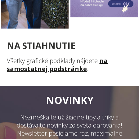
NA STIAHNUTIE
Všetky grafické podklady nájdete
na
samostatnej podstránke
.
NOVINKY
Nezmeškajte už žiadne tipy a triky a
dostávajte novinky zo sveta darovania!
Newsletter posielame raz, maximálne