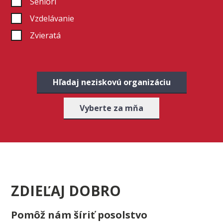
Seniori
Vzdelávanie
Zvieratá
Hľadaj neziskovú organizáciu
Vyberte za mňa
ZDIEĽAJ DOBRO
Pomôž nám šíriť posolstvo