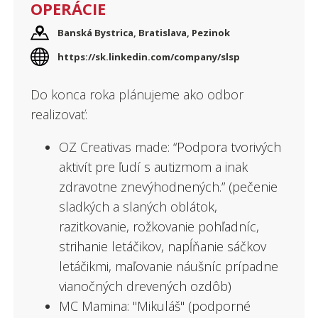
OPERÁCIE
Čo je #GivingTuesday
Banská Bystrica, Bratislava, Pezinok
Urýchľovač dobra
https://sk.linkedin.com/company/slsp
Blog
Do konca roka plánujeme ako odbor
realizovať:
OZ Creativas made:
“Podpora tvorivých
aktivít pre ľudí s autizmom a inak
zdravotne znevýhodnených.” (pečenie
sladkých a slaných oblátok,
razitkovanie, rožkovanie pohľadníc,
strihanie letáčikov, napĺňanie sáčkov
letáčikmi, maľovanie náušníc prípadne
vianočných drevených ozdôb)
MC Mamina: "Mikuláš" (podporné