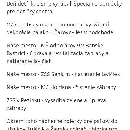
Deň detí, kde sme vyrábali špeciálne pomôcky
pre detičky centra
OZ Creativas made - pomoc pri vytváraní
dekorácie na akciu Čarovný les v podchode
Naše mesto - MŠ odbojárov 9 v Banskej
Bystrici - úprava a revitalizácia záhrady a
natieranie lavičiek
Naše mesto - ZSS Senium - natieranie lavičiek
Naše mesto - MC Hojdana - čistenie záhrady
ZSS v Pezinku - výsadba zelene a úprava
záhrady
Okrem toho nádherné zbierky pre psíkov do
útulkov Tuláčik a Žiarsky chlpáč, zbierka pre