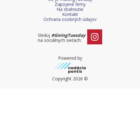
Čo je #GivingTuesday
Zapojené firmy
Na stiahnutie
Kontakt
Urýchľovač dobra
Ochrana osobných údajov
Blog
Sleduj
#GivingTuesday
na sociálnych sieťach:
Powered by
Copyright 2026 ©