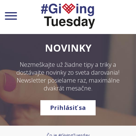
Zapojte sa ako jednotlivec
NOVINKY
Zapojte sa ako organizácia
Nezmeškajte už žiadne tipy a triky a
Zapojte sa ako firma
dostávajte novinky zo sveta darovania!
Newsletter posielame raz, maximálne
Zapojte sa ako mesto a obec
dvakrát mesačne.
Pre deti a mladých
Prihlásiť sa
Zapojené firmy
Na stiahnutie
Čo je #GivingTuesday