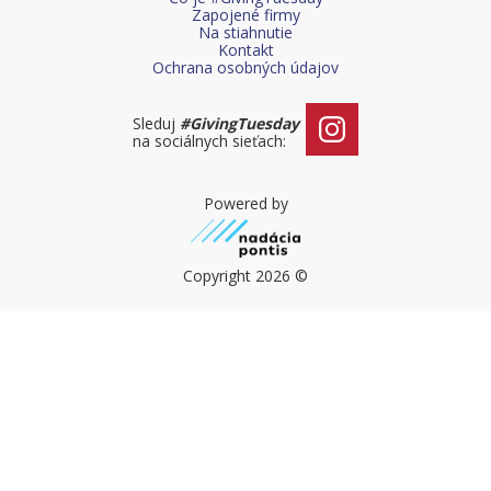
Čo je #GivingTuesday
Zapojené firmy
Na stiahnutie
Kontakt
Urýchľovač dobra
Ochrana osobných údajov
Blog
Sleduj
#GivingTuesday
na sociálnych sieťach:
Powered by
Copyright 2026 ©