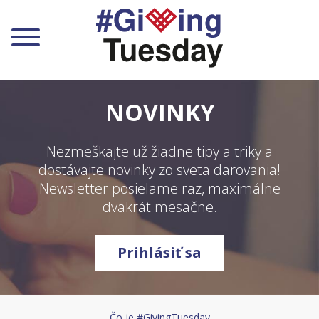
Zapojte sa ako jednotlivec
NOVINKY
Zapojte sa ako organizácia
Nezmeškajte už žiadne tipy a triky a
Zapojte sa ako firma
dostávajte novinky zo sveta darovania!
Newsletter posielame raz, maximálne
Zapojte sa ako mesto a obec
dvakrát mesačne.
Pre deti a mladých
Prihlásiť sa
Zapojené firmy
Na stiahnutie
Čo je #GivingTuesday