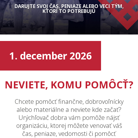
Čo je #GivingTuesday
DARUJTE SVOJ ČAS, PENIAZE ALEBO VECI TÝM,
KTORÍ TO POTREBUJÚ
Urýchľovač dobra
Blog
1. december 2026
NEVIETE, KOMU POMÔCŤ?
Chcete pomôcť finančne, dobrovoľnícky
alebo materiálne a neviete kde začať?
Urýchľovač dobra vám pomôže nájsť
organizáciu, ktorej môžete venovať váš
čas, peniaze, vedomosti či pomôcť