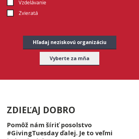
Vzdelávanie
Zvieratá
Hľadaj neziskovú organizáciu
Vyberte za mňa
ZDIEĽAJ DOBRO
Pomôž nám šíriť posolstvo
#GivingTuesday ďalej. Je to veľmi