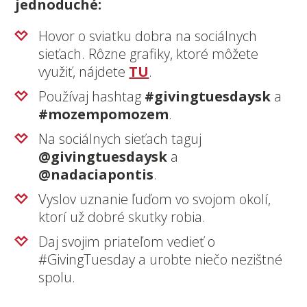
jednoduché:
Hovor o sviatku dobra na sociálnych
sieťach. Rôzne grafiky, ktoré môžete
využiť, nájdete
TU
.
Používaj hashtag
#givingtuesdaysk
a
#mozempomozem
.
Na sociálnych sieťach taguj
@givingtuesdaysk
a
@nadaciapontis
.
Vyslov uznanie ľuďom vo svojom okolí,
ktorí už dobré skutky robia.
Daj svojim priateľom vedieť o
#GivingTuesday a urobte niečo nezištné
spolu.