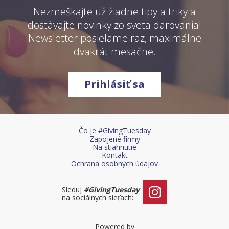
Nezmeškajte už žiadne tipy a triky a
dostávajte novinky zo sveta darovania!
Newsletter posielame raz, maximálne
dvakrát mesačne.
Prihlásiť sa
Čo je #GivingTuesday
Zapojené firmy
Na stiahnutie
Kontakt
Ochrana osobných údajov
Sleduj
#GivingTuesday
na sociálnych sieťach:
Powered by