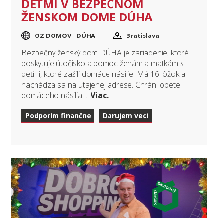
DEŤMI V BEZPEČNOM
ŽENSKOM DOME DÚHA
OZ DOMOV - DÚHA
Bratislava
Bezpečný ženský dom DÚHA je zariadenie, ktoré
poskytuje útočisko a pomoc ženám a matkám s
deťmi, ktoré zažili domáce násilie. Má 16 lôžok a
nachádza sa na utajenej adrese. Chráni obete
domáceho násilia ...
Viac.
Podporím finančne
Darujem veci