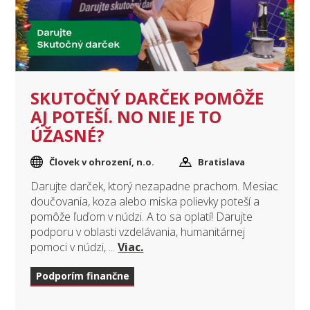
SKUTOČNÝ DARČEK POMÔŽE
AJ POTEŠÍ. NO NIE JE TO
ÚŽASNÉ?
Človek v ohrození, n.o.
Bratislava
Darujte darček, ktorý nezapadne prachom. Mesiac
doučovania, koza alebo miska polievky poteší a
pomôže ľuďom v núdzi. A to sa oplatí! Darujte
podporu v oblasti vzdelávania, humanitárnej
pomoci v núdzi, ...
Viac.
Podporím finančne