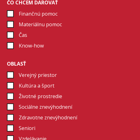
ČO CHCEM DAROVAŤ
Čo je #GivingTuesday
Finančnú pomoc
Urýchľovač dobra
Materiálnu pomoc
Blog
Čas
Know-how
OBLASŤ
Verejný priestor
Kultúra a šport
Životné prostredie
Sociálne znevýhodnení
Zdravotne znevýhodnení
Seniori
Vzdelávanie