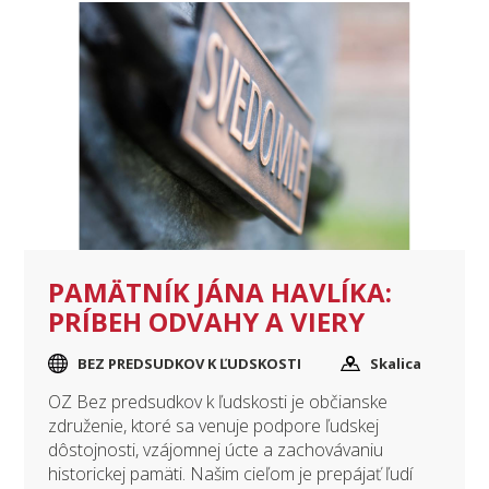
PAMÄTNÍK JÁNA HAVLÍKA:
PRÍBEH ODVAHY A VIERY
BEZ PREDSUDKOV K ĽUDSKOSTI
Skalica
OZ Bez predsudkov k ľudskosti je občianske
združenie, ktoré sa venuje podpore ľudskej
dôstojnosti, vzájomnej úcte a zachovávaniu
historickej pamäti. Našim cieľom je prepájať ľudí