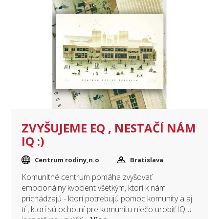
ZVYŠUJEME EQ , NESTAČÍ NÁM
IQ :)
Centrum rodiny,n.o
Bratislava
Komunitné centrum pomáha zvyšovať
emocionálny kvocient všetkým, ktorí k nám
prichádzajú - ktorí potrebujú pomoc komunity a aj
tí , ktorí sú ochotní pre komunitu niečo urobiť.IQ u