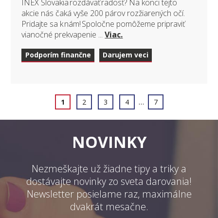
INEX Slovakia rozdávať radosť? Na konci tejto
akcie nás čaká vyše 200 párov rozžiarených očí.
Pridajte sa k nám! Spoločne pomôžeme pripraviť
vianočné prekvapenie ...
Viac.
Podporím finančne
Darujem veci
…
1
2
3
4
7
NOVINKY
Nezmeškajte už žiadne tipy a triky a
dostávajte novinky zo sveta darovania!
Newsletter posielame raz, maximálne
dvakrát mesačne.