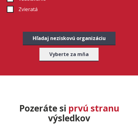
Zvieratá
Hľadaj neziskovú organizáciu
Vyberte za mňa
Pozeráte si
prvú stranu
výsledkov