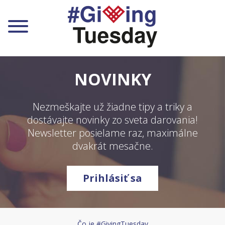
Zapojte sa ako jednotlivec
NOVINKY
Zapojte sa ako organizácia
Nezmeškajte už žiadne tipy a triky a
Zapojte sa ako firma
dostávajte novinky zo sveta darovania!
Newsletter posielame raz, maximálne
Zapojte sa ako mesto a obec
dvakrát mesačne.
Pre deti a mladých
Prihlásiť sa
Zapojené firmy
Na stiahnutie
Čo je #GivingTuesday