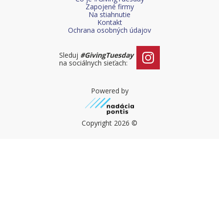
Čo je #GivingTuesday
Zapojené firmy
Na stiahnutie
Kontakt
Urýchľovač dobra
Ochrana osobných údajov
Blog
Sleduj
#GivingTuesday
na sociálnych sieťach:
Powered by
Copyright 2026 ©