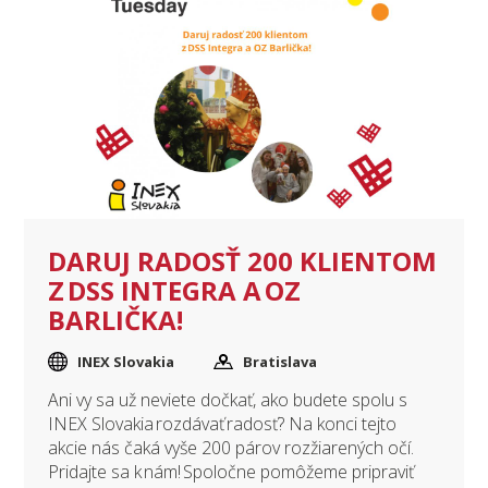
DARUJ RADOSŤ 200 KLIENTOM
Z DSS INTEGRA A OZ
BARLIČKA!
INEX Slovakia
Bratislava
Ani vy sa už neviete dočkať, ako budete spolu s
INEX Slovakia rozdávať radosť? Na konci tejto
akcie nás čaká vyše 200 párov rozžiarených očí.
Pridajte sa k nám! Spoločne pomôžeme pripraviť