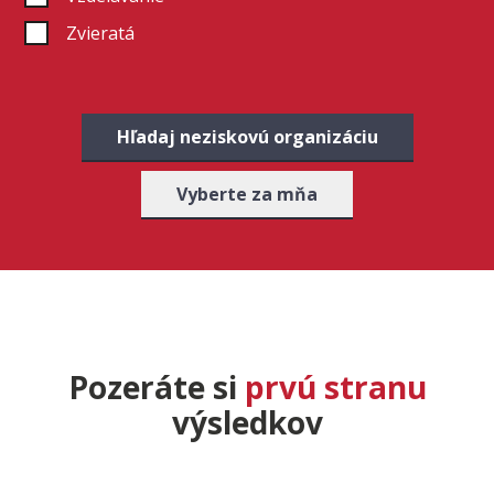
Zvieratá
Hľadaj neziskovú organizáciu
Vyberte za mňa
Pozeráte si
prvú stranu
výsledkov