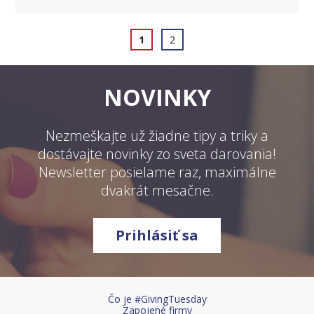
1
2
NOVINKY
Nezmeškajte už žiadne tipy a triky a
dostávajte novinky zo sveta darovania!
Newsletter posielame raz, maximálne
dvakrát mesačne.
Prihlásiť sa
Čo je #GivingTuesday
Zapojené firmy