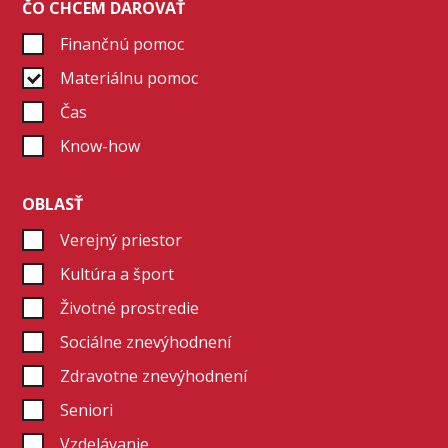
ČO CHCEM DAROVAŤ
Čo je #GivingTuesday
Finančnú pomoc
Urýchľovač dobra
Materiálnu pomoc
Blog
Čas
Know-how
OBLASŤ
Verejný priestor
Kultúra a šport
Životné prostredie
Sociálne znevýhodnení
Zdravotne znevýhodnení
Seniori
Vzdelávanie