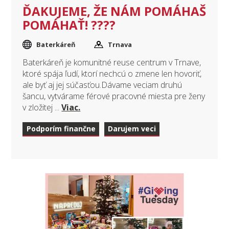
ĎAKUJEME, ŽE NÁM POMÁHAŠ
POMÁHAŤ! ????
Baterkáreň
Trnava
Baterkáreň je komunitné reuse centrum v Trnave,
ktoré spája ľudí, ktorí nechcú o zmene len hovoriť,
ale byť aj jej súčasťou.Dávame veciam druhú
šancu, vytvárame férové pracovné miesta pre ženy
v zložitej ...
Viac.
Podporím finančne
Darujem veci