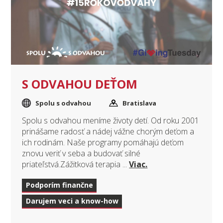
S ODVAHOU DEŤOM
Spolu s odvahou
Bratislava
Spolu s odvahou meníme životy detí. Od roku 2001
prinášame radosť a nádej vážne chorým deťom a
ich rodinám. Naše programy pomáhajú deťom
znovu veriť v seba a budovať silné
priateľstvá.Zážitková terapia ...
Viac.
Podporím finančne
Darujem veci a know-how